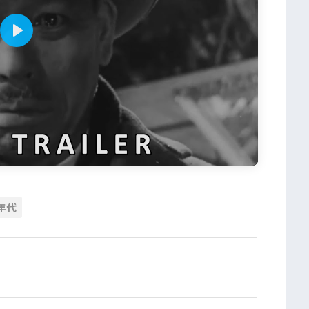
P
l
a
y
0年代