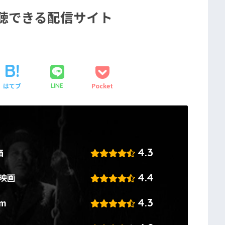
聴できる配信サイト
はてブ
Pocket
LINE
4.3
価
4.4
!映画
4.3
om