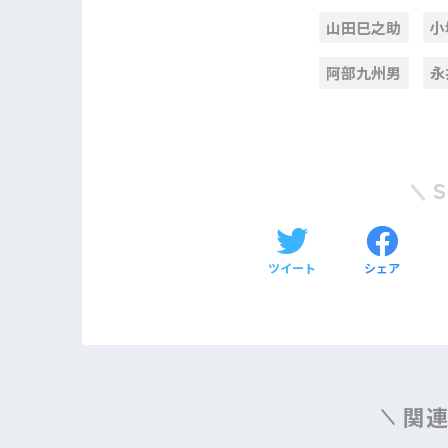
山田巳之助
小
阿部九州男
永
ツイート
シェア
関