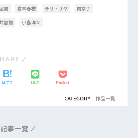
堀誠
倉本春枝
ラサ・サヤ
関京子
井智雄
小島洋々
SHARE
はてブ
Pocket
LINE
CATEGORY :
作品一覧
連記事一覧