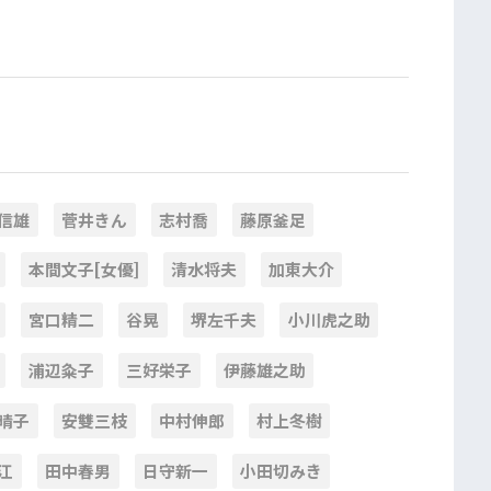
信雄
菅井きん
志村喬
藤原釜足
本間文子[女優]
清水将夫
加東大介
宮口精二
谷晃
堺左千夫
小川虎之助
浦辺粂子
三好栄子
伊藤雄之助
晴子
安雙三枝
中村伸郎
村上冬樹
江
田中春男
日守新一
小田切みき