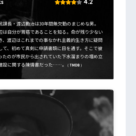
4.2
ks
民課長・渡辺勘治は30年間無欠勤のまじめな男。
辺は自分が胃癌であることを知る。命が残り少ない
き、渡辺はこれまでの事なかれ主義的生き方に疑問
して、初めて真剣に申請書類に目を通す。そこで彼
ったのが市民から出されていた下水溜まりの埋め立
建設に関する陳情書だった……。
(
TMDB
)