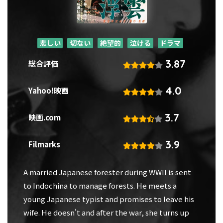
悲しい
切ない
絶望的
泣ける
ドラマ
3.87
総合評価
4.0
Yahoo!映画
3.7
映画.com
3.9
Filmarks
A married Japanese forester during WWII is sent
to Indochina to manage forests. He meets a
young Japanese typist and promises to leave his
wife. He doesn't and after the war, she turns up