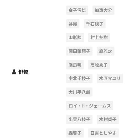
金子信雄
加東大介
谷晃
千石規子
山形勲
村上冬樹
岡田茉莉子
森雅之
瀬良明
高峰秀子
俳優
中北千枝子
木匠マユリ
大川平八郎
ロイ・H・ジェームス
出雲八枝子
木村貞子
森啓子
日吉としやす