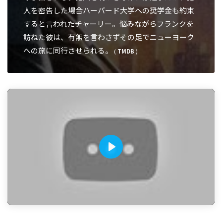
人を密告した場合ハーバード大学への奨学金も約束
すると言われたチャーリー。悩みながらフランクを
訪ねた彼は、有無を言わさずその足でニューヨーク
への旅に同行させられる。
(
TMDB
)
P
l
a
y