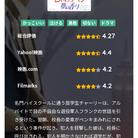
かっこいい
泣ける
勇敢
切ない
ドラマ
4.27
総合評価
4.4
Yahoo!映画
4.2
映画.com
4.2
Filmarks
名門ハイスクールに通う奨学生チャーリーは、アル
バイトで目の不自由な退役軍人フランクの世話を引
き受けた。翌朝、校長の愛車がペンキまみれにされ
るという事件が起き、犯人を目撃した彼は、校長に
呼び出される。犯人を明かさなければ退学だが、犯