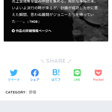
売上金強奪を企み仲間を集める。周到な準備の末、
いよいよ決行の時が来るが、計画が成功したかに思
えた瞬間、思わぬ展開がジョニーたちを待ってい
た……。
(
TMDB
)
作品の詳細情報ページへ
SHARE
ツイート
シェア
はてブ
Pocket
LINE
CATEGORY :
俳優