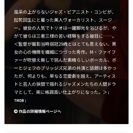
風采の上がらないジャズ・ピアニスト・コンビが、
起死回生にと雇った美人ヴォーカリスト、スージ
ー。彼女の人気でトリオは一躍脚光を浴びるが、や
がて彼らは三者三様の苦い経験をする破目に……。
＜監督が撮影当時弱冠29歳とはとても思えない、男
女の心の機微を繊細につづった秀作。M・ファイフ
ァーが吹替え無しで挑んだ素晴らしいボーカル、ボ
ーとジェフのブリッジズ兄弟の共演と話題は多かっ
たが、何よりも、単なる恋愛劇を越え、アーティス
トと芸人の狭間で揺れるジャズメンたちの人間ドラ
マとして、実に格調高い仕上がりになった。＞
(
TMDB
)
作品の詳細情報ページへ