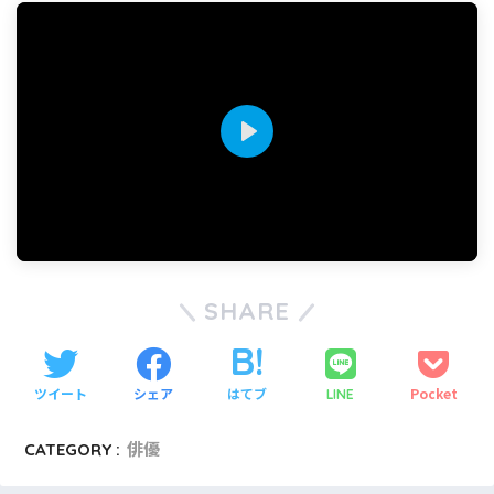
P
l
a
y
SHARE
ツイート
シェア
はてブ
Pocket
LINE
CATEGORY :
俳優