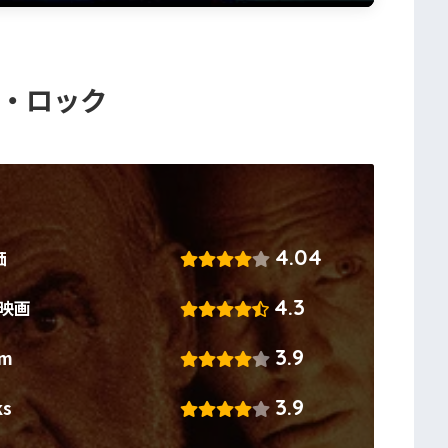
 ザ・ロック
4.04
価
4.3
!映画
3.9
om
3.9
ks