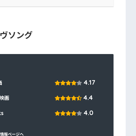
 ラヴソング
4.17
価
4.4
!映画
4.0
ks
情報ページへ