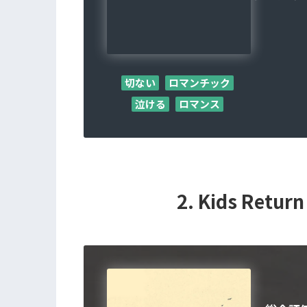
切ない
ロマンチック
泣ける
ロマンス
2. Kids Re