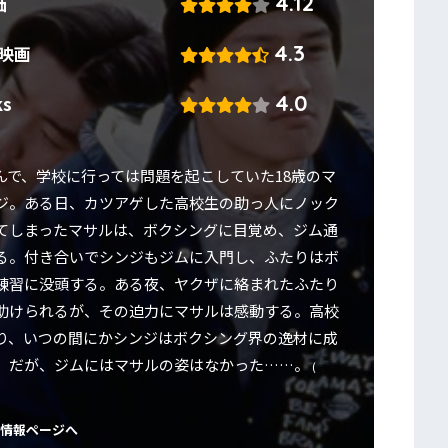
4.12
価
4.3
!映画
4.0
ks
んで、学校に行っては問題を起こしていた18歳のマ
ジ。ある日、カツアゲした高校生の助っ人にノック
てしまったマサルは、ボクシングに目覚め、ジム通
る。付き合いでシンジもジムに入門し、ふたりはボ
練習に没頭する。ある夜、ヤクザに絡まれたふたり
助けられるが、その迫力にマサルは感動する。高校
り、いつの間にかシンジはボクシング界の逸材に成
。だが、ジムにはマサルの姿はなかった……。
(
情報ページへ