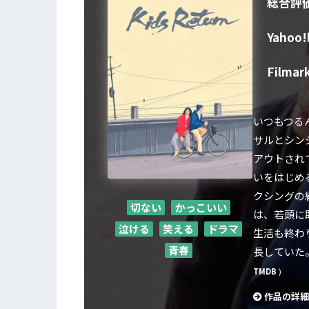
総合評
Yahoo
Filmar
いつもつる
サルとシン
アウトされ
いをはじめ
クシングの
切ない
かっこいい
は、若頭に
泣ける
笑える
ドラマ
生活も終わ
青春
長していた
TMDB
)
作品の詳細