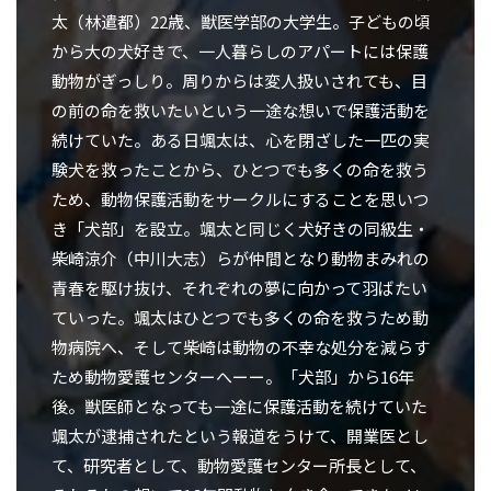
太（林遣都）22歳、獣医学部の大学生。子どもの頃
から大の犬好きで、一人暮らしのアパートには保護
動物がぎっしり。周りからは変人扱いされても、目
の前の命を救いたいという一途な想いで保護活動を
続けていた。ある日颯太は、心を閉ざした一匹の実
験犬を救ったことから、ひとつでも多くの命を救う
ため、動物保護活動をサークルにすることを思いつ
き「犬部」を設立。颯太と同じく犬好きの同級生・
柴崎涼介（中川大志）らが仲間となり動物まみれの
青春を駆け抜け、それぞれの夢に向かって羽ばたい
ていった。颯太はひとつでも多くの命を救うため動
物病院へ、そして柴崎は動物の不幸な処分を減らす
ため動物愛護センターへーー。「犬部」から16年
後。獣医師となっても一途に保護活動を続けていた
颯太が逮捕されたという報道をうけて、開業医とし
て、研究者として、動物愛護センター所長として、