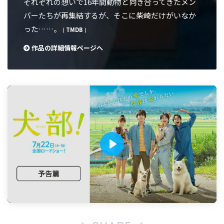
それぞれの想いで16年間動物と向き合ってきたメン
バーたちが再集結するが、そこに柴崎だけがいなか
った……。
(
TMDB
)
作品の詳細情報ページへ
P
l
a
y