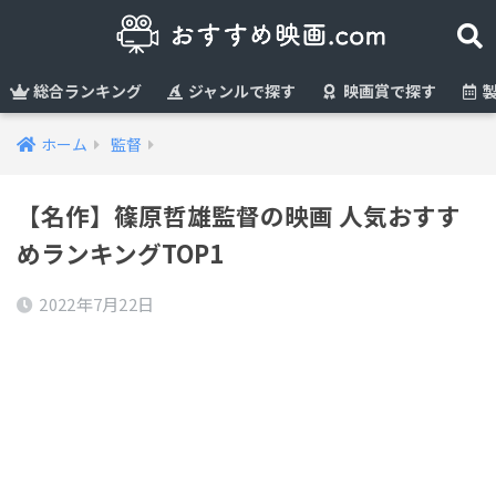
総合ランキング
ジャンルで探す
映画賞で探す
製
ホーム
監督
【名作】篠原哲雄監督の映画 人気おすす
めランキングTOP1
2022年7月22日