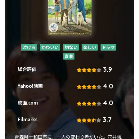
泣ける
かわいい
切ない
楽しい
ドラマ
青春
3.9
総合評価
4.0
Yahoo!映画
4.0
映画.com
3.7
Filmarks
青森県十和田市に、一人の変わり者がいた。花井颯